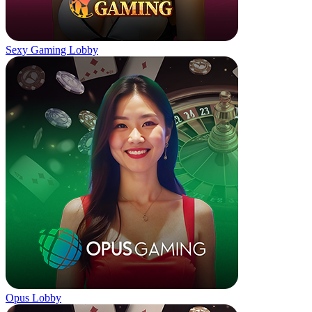
Sexy Gaming Lobby
Opus Lobby