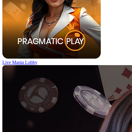
Live Mania Lobby