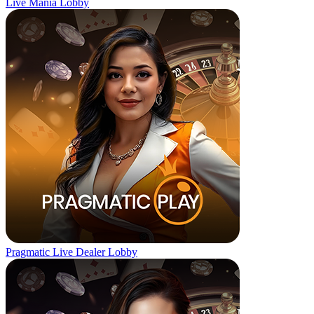
Live Mania Lobby
Pragmatic Live Dealer Lobby