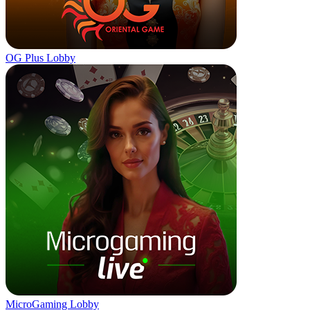
OG Plus Lobby
MicroGaming Lobby