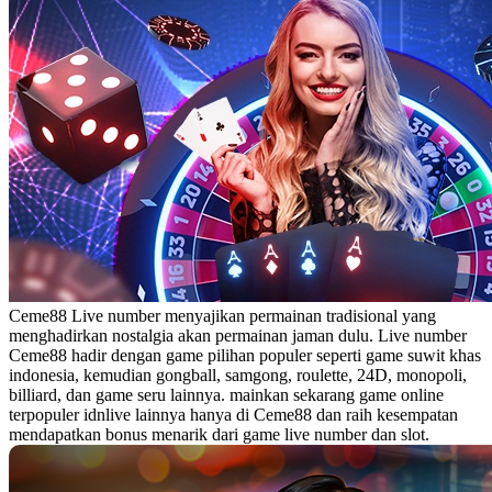
Ceme88 Live number menyajikan permainan tradisional yang
menghadirkan nostalgia akan permainan jaman dulu. Live number
Ceme88 hadir dengan game pilihan populer seperti game suwit khas
indonesia, kemudian gongball, samgong, roulette, 24D, monopoli,
billiard, dan game seru lainnya. mainkan sekarang game online
terpopuler idnlive lainnya hanya di Ceme88 dan raih kesempatan
mendapatkan bonus menarik dari game live number dan slot.