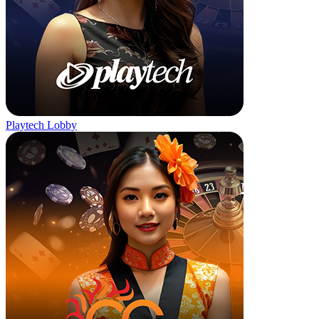
Playtech Lobby